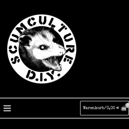
Zum
Inhalt
springen
Warenkorb/
0,00
€