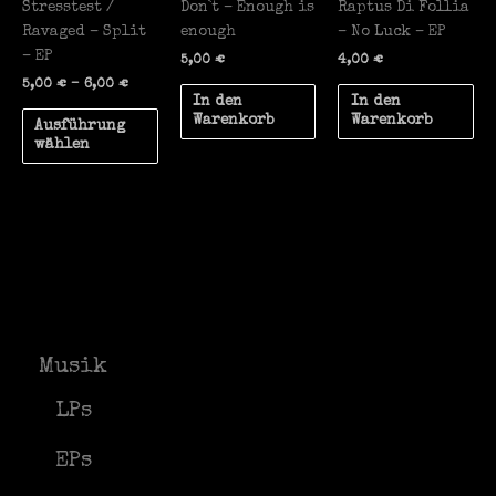
Stresstest /
Don`t – Enough is
Raptus Di Follia
Ravaged – Split
enough
– No Luck – EP
– EP
5,00
€
4,00
€
Preisspanne:
5,00
€
–
6,00
€
In den
In den
5,00 €
Dieses
bis
Warenkorb
Warenkorb
Ausführung
Produkt
6,00 €
wählen
weist
mehrere
Varianten
auf.
Die
Optionen
können
auf
der
Musik
Produktseite
gewählt
LPs
werden
EPs