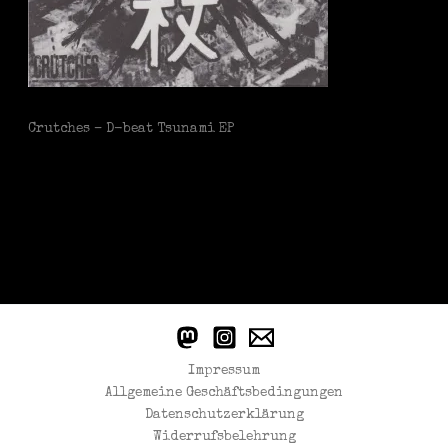
Crutches – D-beat Tsunami EP
Impressum
Allgemeine Geschäftsbedingungen
Datenschutzerklärung
Widerrufsbelehrung