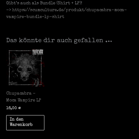
Gibt’s auch als Bundle (Shirt + LP)!
->
https://scumculture.de/produkt/chupacabra-moca-
vampire-bundle-lp-shirt
Das könnte dir auch gefallen …
Chupacabra –
Moca Vampire LP
16,00
€
In den
Warenkorb