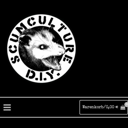
Zum
Inhalt
springen
Warenkorb/
0,00
€