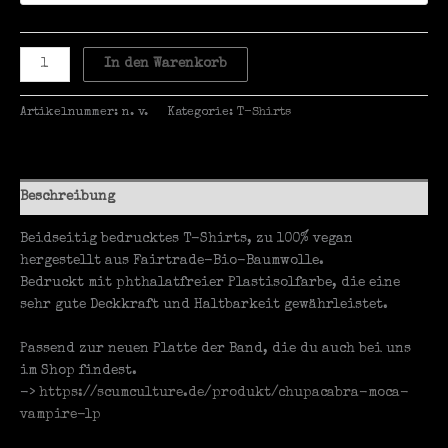
Chupacabra
In den Warenkorb
-
Moca
Artikelnummer:
n. v.
Kategorie:
T-Shirts
Vampire
-
Shirt
Menge
Beschreibung
Beidseitig bedrucktes T-Shirts, zu 100% vegan
hergestellt aus Fairtrade-Bio-Baumwolle.
Bedruckt mit phthalatfreier Plastisolfarbe, die eine
sehr gute Deckkraft und Haltbarkeit gewährleistet.
Passend zur neuen Platte der Band, die du auch bei uns
im Shop findest.
->
https://scumculture.de/produkt/chupacabra-moca-
vampire-lp