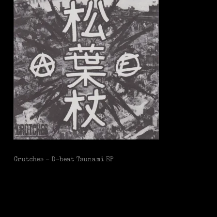
Crutches – D-beat Tsunami EP