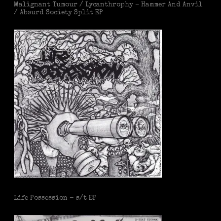
Malignant Tumour / Lycanthrophy – Hammer And Anvil
/ Absurd Society Split EP
Life Possession - s/t EP