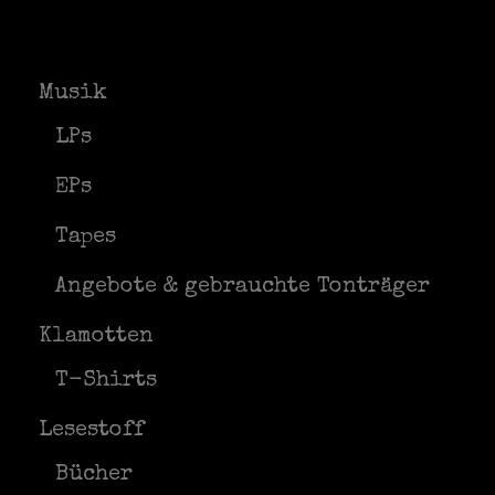
Optionen
können
au
können
auf
de
auf
der
Pr
der
Produktseite
ge
Musik
Produktseite
gewählt
we
gewählt
werden
LPs
werden
EPs
Tapes
Angebote & gebrauchte Tonträger
Klamotten
T-Shirts
Lesestoff
Bücher