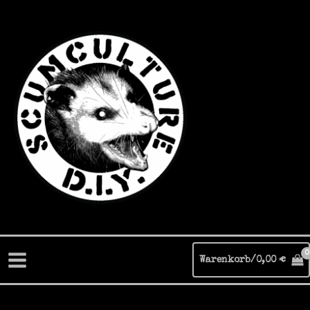
Zum
Inhalt
springen
Warenkorb/
0,00
€