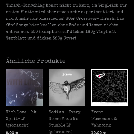
Thrash-Einschlag kommt nicht zu kurz, im Vergleich zur
ersten Platte wird aber etwas mehr experimentiert und
nicht mehr nur klassischer 80er Crossover-Thrash. Die
fünf Songs hier knallen ohne Ende und lassen nichts
anbrennen. 500 Exemplare auf dickem 180g Vinyl mit
Textblatt und dickem 320g Cover!
Ähnliche Produkte
With Love – hk
Sodium – Every
Front –
Split-LP
Stone Made Me
Dissonanz &
(gebraucht)
Stumble LP
Wahnsinn
(gebraucht)
5,00
€
10,00
€