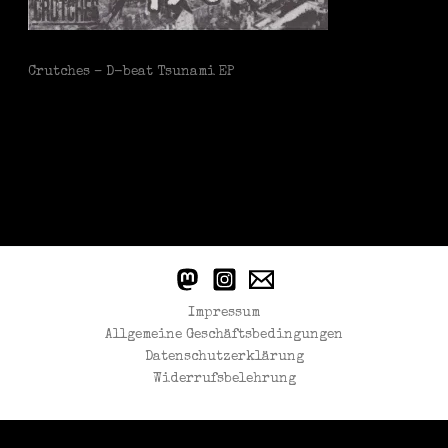
Crutches – D-beat Tsunami EP
Impressum
Allgemeine Geschäftsbedingungen
Datenschutzerklärung
Widerrufsbelehrung