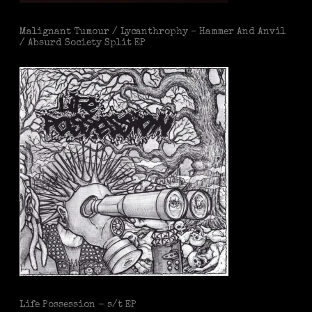
Malignant Tumour / Lycanthrophy – Hammer And Anvil
/ Absurd Society Split EP
Life Possession - s/t EP