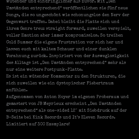
wütender und eindringlicher als zuvor. Mit „Den
Umständen entsprechend“ veröffentlichen sie fünf neue
Songs, die so ungeschönt wie schonungslos den Nerv der
Gegenwart treffen. Dabei bleibt die Platte sich und
ihrem Genre treu: straight forward, zuweilen verspielt,
voller Emotion aber immer kompromisslos. So treiben
Cold Summer die eigene Frustration vor sich her und
lassen euch mit kaltem Schauer und einer dunklen
Vorahnung zurück. Inspiriert von der Ausweglosigkeit
des Alltags ist „Den Umständen entsprechend“ mehr als
nur eine weitere Postpunk-Platte.
Es ist ein wütender Kommentar zu den Strukturen, die
sich zuweilen wie ein dystopischer Fiebertraum
anfühlen.
Aufgenommen von Anton Hoyer im eigenen Proberaum und
gemastert von JB Meyrieux erscheint „Den Umständen
entsprechend“ als one-sided 12″ mit Siebdruck auf der
B-Seite bei Kink Records und It’s Eleven Records.
Limitiert auf 300 Exemplare!