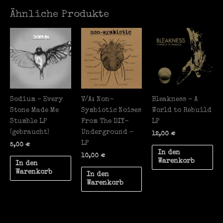
Ähnliche Produkte
Sodium – Every
V/A: Non-
Bleakness – A
Stone Made Me
Symbiotic Noises
World to Rebuild
Stumble LP
From The DIY-
LP
(gebraucht)
Underground –
12,00
€
LP
5,00
€
In den
10,00
€
Warenkorb
In den
Warenkorb
In den
Warenkorb