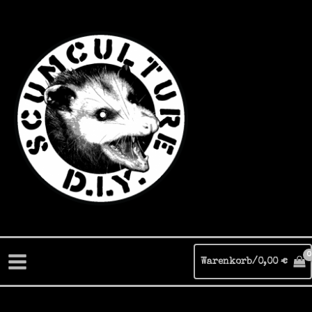
Zum
Inhalt
springen
Warenkorb/
0,00
€