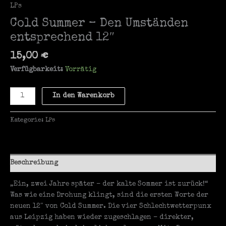
LPs
Cold Summer – Den Umständen
entsprechend 12″
15,00
€
Verfügbarkeit:
Vorrätig
Cold
In den Warenkorb
Summer
-
Kategorie:
LPs
Den
Umständen
entsprechend
12"
Beschreibung
Menge
„Ein, zwei Jahre später – der kalte Sommer ist zurück!“
Was wie eine Drohung klingt, sind die ersten Worte der
neuen 12″ von Cold Summer. Die vier Schlechtwetterpunx
aus Leipzig haben wieder zugeschlagen – direkter,