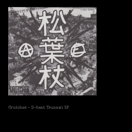
Crutches – D-beat Tsunami EP