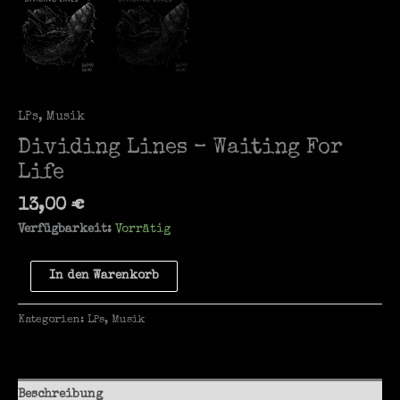
LPs
,
Musik
Dividing Lines – Waiting For
Life
13,00
€
Verfügbarkeit:
Vorrätig
Dividing
In den Warenkorb
Lines
-
Kategorien:
LPs
,
Musik
Waiting
For
Life
Menge
Beschreibung