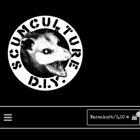
Zum
Inhalt
springen
Warenkorb/
0,00
€