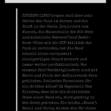
DIVIDING LINES tragen seit über zehn
Jahren den Punk im Herzen und die
Gruft in der Seele. Inspiriert vom
Wunsch, die Melancholie des 80s Wave
und klassische Batcaveund Death-
Rock-Vibes mit der DIY-Attitüde des
Punk zu verbinden, hat die Band
schnell einen europaweit
einzigartigen Sound kreiert und
immer weiter perfektioniert. Von
ehemals fünf Bandmitgliedern sind mit
Marie und Erich der definierende Kern
geblieben. Schlechte Vorzeichen für
ein drittes Album? Im Gegenteil! Dem
Klischee, dass dies die kritischste
Phase einer Band sei, wird gehörig in
den Arsch getreten. Die beiden „Neuen“,
Benni und Chris, wirken wie für diese