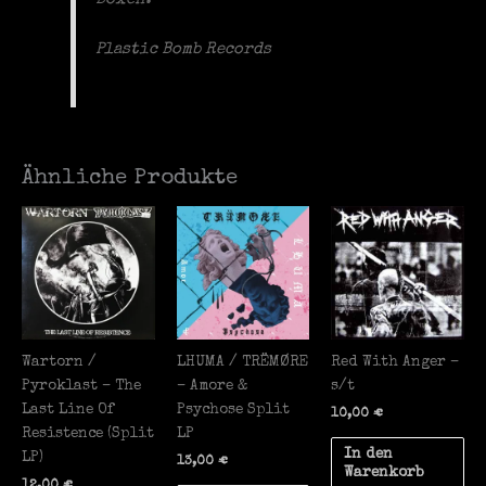
Plastic Bomb Records
Ähnliche Produkte
Wartorn /
LHUMA / TRËMØRE
Red With Anger –
Pyroklast – The
– Amore &
s/t
Last Line Of
Psychose Split
10,00
€
Resistence (Split
LP
In den
LP)
13,00
€
Warenkorb
12,00
€