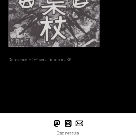
Crutches – D-beat Tsunami EP
Impressum