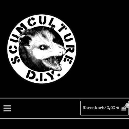
Zum
Inhalt
springen
Warenkorb/
0,00
€