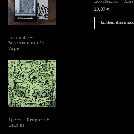
Los Rezios – Cla
10,00
€
In den Warenk
Kalasche -
Betonmonotonie -
Tape
Apéro - Dragons &
Eels EP