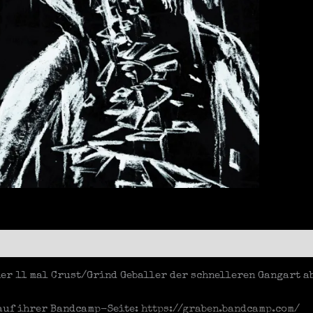
ier 11 mal Crust/Grind Geballer der schnelleren Gangart ab
auf ihrer Bandcamp-Seite:
https://graben.bandcamp.com/