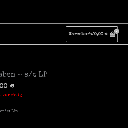
Warenkorb/
0,00
€
aben – s/t LP
,00
€
t vorrätig
gorie:
LPs