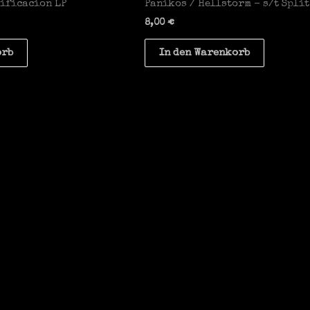
rificacion LP
Panikos / Hellstorm – s/t Split
8,00
€
orb
In den Warenkorb