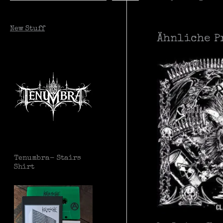
c
New Stuff
h
Ähnliche P
e
n
Tenumbra- Stairs
Shirt