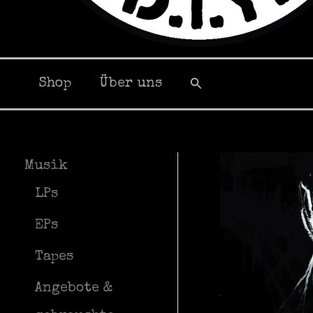
Suchen
Shop
Über uns
Musik
LPs
EPs
Tapes
Angebote &