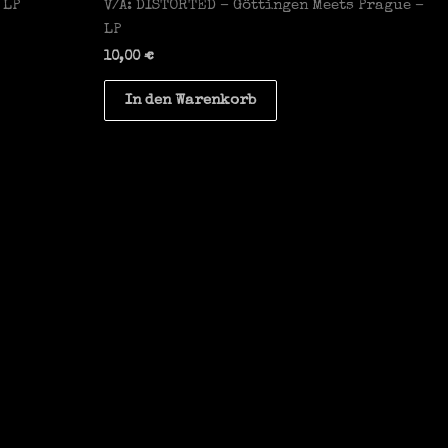
 LP
V/A: DISTORTED – Göttingen Meets Prague –
LP
10,00
€
In den Warenkorb