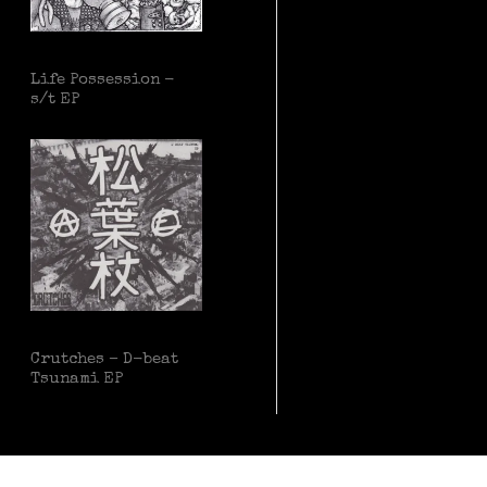
Life Possession -
s/t EP
Crutches – D-beat
Tsunami EP