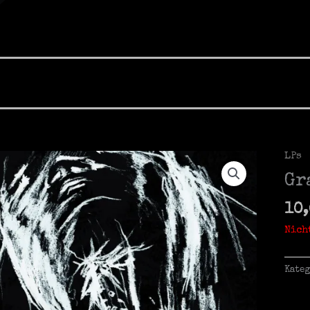
LPs
Gr
10
Nich
Kate