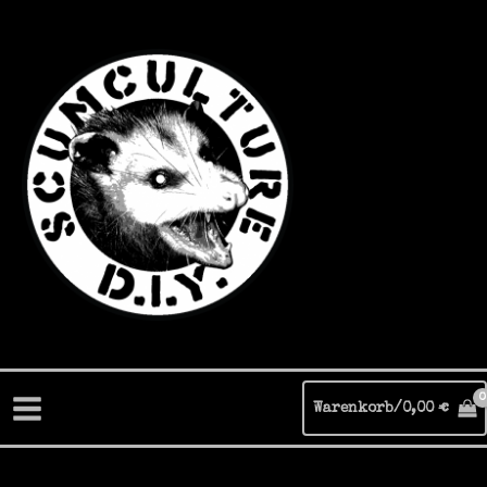
Zum
Inhalt
springen
Warenkorb/
0,00
€