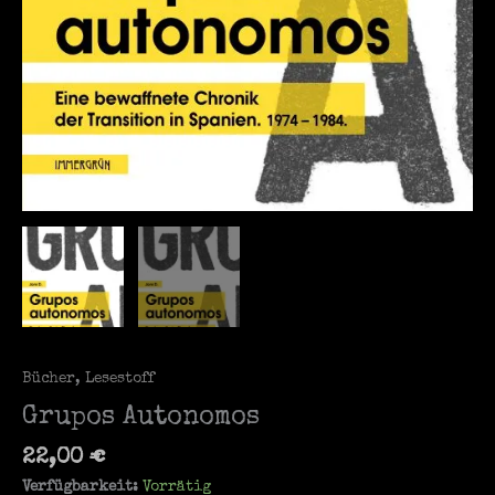
Bücher
,
Lesestoff
Grupos Autonomos
22,00
€
Verfügbarkeit:
Vorrätig