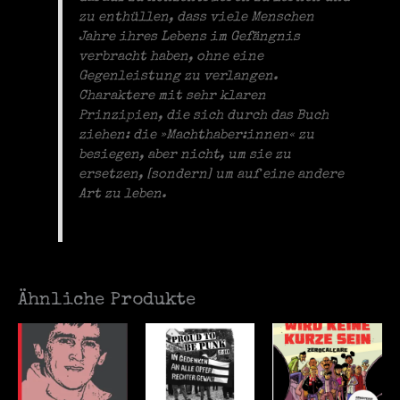
zu enthüllen, dass viele Menschen
Jahre ihres Lebens im Gefängnis
verbracht haben, ohne eine
Gegenleistung zu verlangen.
Charaktere mit sehr klaren
Prinzipien, die sich durch das Buch
ziehen: die »Machthaber:innen« zu
besiegen, aber nicht, um sie zu
ersetzen, [sondern] um auf eine andere
Art zu leben.
Ähnliche Produkte