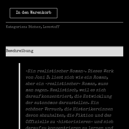
Grupos
In den Warenkorb
Autonomos
Menge
Kategorien:
Bücher
,
Lesestoff
Beschreibung
»Ein realistischer Roman«. Dieses Werk
von Joni D. liest sich wie ein Roman,
aber ein »realistischer« Roman, muss
man sagen. Realistisch, weil es sich
darauf konzentriert, die Entwicklung
der autonómos darzustellen. Ein
schöner Versuch, die Historiker:innen
davon abzuhalten, die Fiktion und das
Offizielle zu »historisieren« und sich
darauf zu konzentrieren zu lernen und