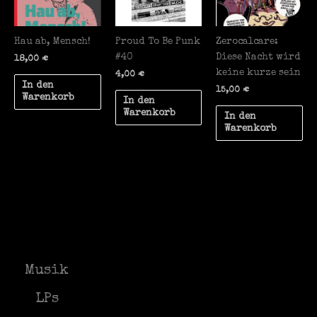
Hau ab, Mensch!
Proud To Be Punk
Zerocalcare:
#40
Diese Nacht wird
18,00
€
keine kurze sein
4,00
€
In den
15,00
€
Warenkorb
In den
Warenkorb
In den
Warenkorb
Musik
LPs