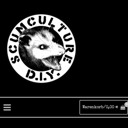
Zum
Inhalt
springen
Warenkorb/
0,00
€