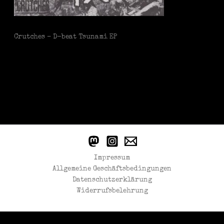
Crutches – D-beat Tsunami EP
Impressum
Allgemeine Geschäftsbedingungen
Datenschutzerklärung
Widerrufsbelehrung