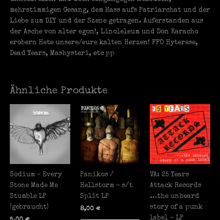
mehrstimmigen Gesang, dem Hass aufs Patriarchat und der
Liebe zum DIY und der Szene getragen. Auferstanden aus
der Asche von alter egon!, Linoleleum und Don Karacho
erobern Hete unsere/eure kalten Herzen! FFO Hyterese,
Dead Years, Mashysteri, etc pp
Ähnliche Produkte
Sodium – Every
Panikos /
VA: 25 Years
Stone Made Me
Hellstorm – s/t
Attack Records
Stumble LP
Split LP
…the unheard
(gebraucht)
story of a punk
8,00
€
label – LP
5,00
€