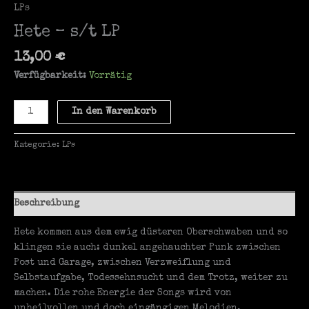
LPs
Hete – s/t LP
13,00
€
Verfügbarkeit:
Vorrätig
Hete
In den Warenkorb
-
s/t
Kategorie:
LPs
LP
Menge
Beschreibung
Hete kommen aus dem ewig düsteren Oberschwaben und so
klingen sie auch: dunkel angehauchter Punk zwischen
Post und Garage, zwischen Verzweiflung und
Selbstaufgabe, Todessehnsucht und dem Trotz, weiter zu
machen. Die rohe Energie der Songs wird von
unheilvollen und doch eingängigen Melodien,