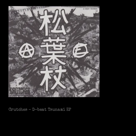
Crutches – D-beat Tsunami EP