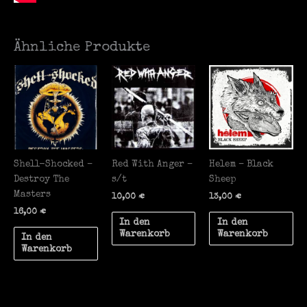
Ähnliche Produkte
Shell-Shocked –
Red With Anger –
Helem – Black
Destroy The
s/t
Sheep
Masters
10,00
€
13,00
€
16,00
€
In den
In den
Warenkorb
Warenkorb
In den
Warenkorb