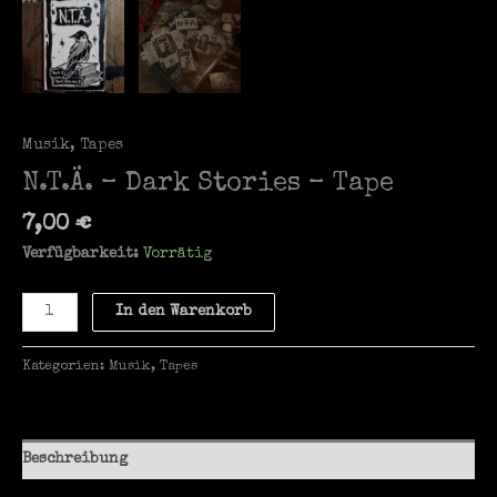
Musik
,
Tapes
N.T.Ä. – Dark Stories – Tape
7,00
€
Verfügbarkeit:
Vorrätig
N.T.Ä.
In den Warenkorb
-
Dark
Kategorien:
Musik
,
Tapes
Stories
-
Tape
Menge
Beschreibung