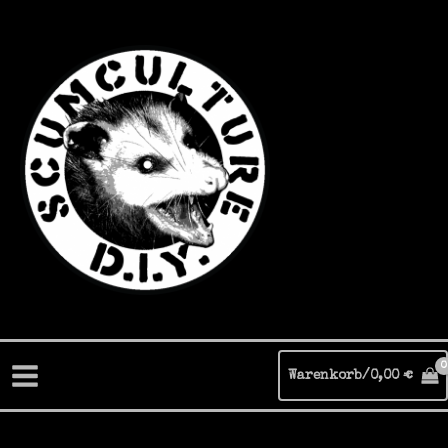
Zum
Inhalt
springen
Warenkorb/
0,00
€