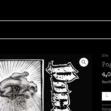
EPs
Po
4,
Verf
Pogr
-
s/t
Kate