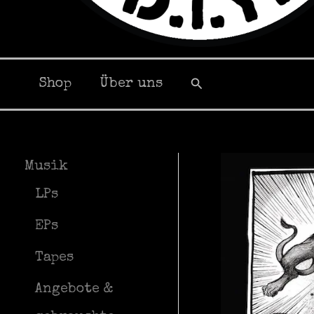
Suchen
Shop
Über uns
Musik
LPs
EPs
Tapes
Angebote &