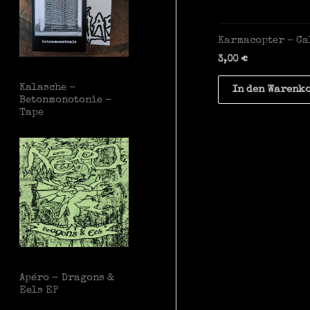
Karmacopter – Ca
3,00
€
Kalasche -
In den Warenk
Betonmonotonie -
Tape
Apéro - Dragons &
Eels EP