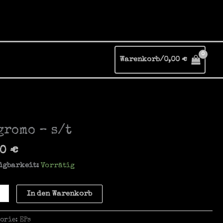
Warenkorb/
0,00
€
gromo – s/t
00
€
ügbarkeit:
Vorrätig
omo
In den Warenkorb
gorie:
EPs