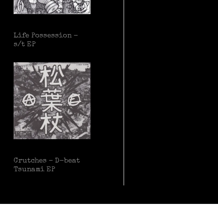
Life Possession -
s/t EP
Crutches – D-beat
Tsunami EP