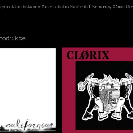
operation between four labels: Bomb-All Records, Cimetièr
rodukte