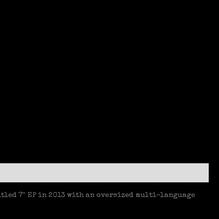
e
tled 7″ EP in 2013 with an oversized multi-language