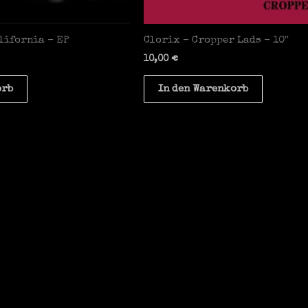
lifornia – EP
Clorix – Cropper Lads – 10″
10,00
€
orb
In den Warenkorb