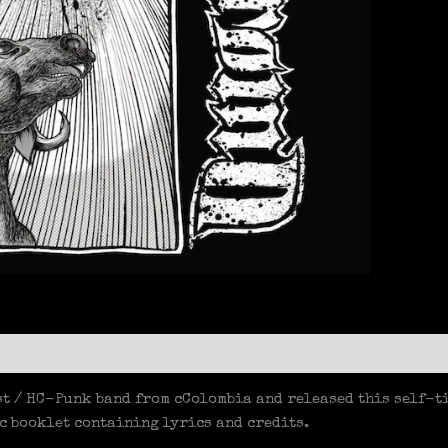
Meng
t / HC-Punk band from cColombia and released this self-ti
c booklet containing lyrics and credits.