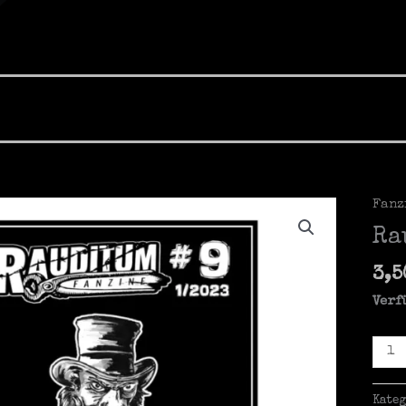
Fanz
Ra
3,
Verf
Raud
#9
Meng
Kate