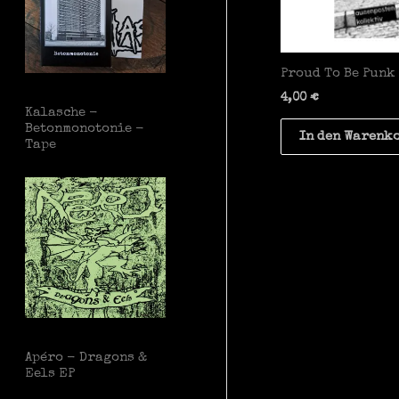
Proud To Be Punk
4,00
€
Kalasche -
Betonmonotonie -
In den Warenk
Tape
Apéro - Dragons &
Eels EP