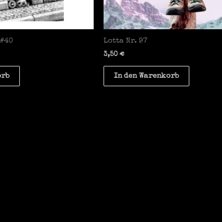
 #40
Lotta Nr. 97
3,50
€
orb
In den Warenkorb