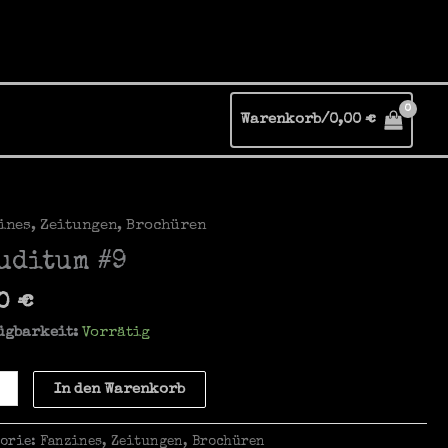
Warenkorb/
0,00
€
ines, Zeitungen, Brochüren
uditum #9
50
€
ügbarkeit:
Vorrätig
itum
In den Warenkorb
e
gorie:
Fanzines, Zeitungen, Brochüren