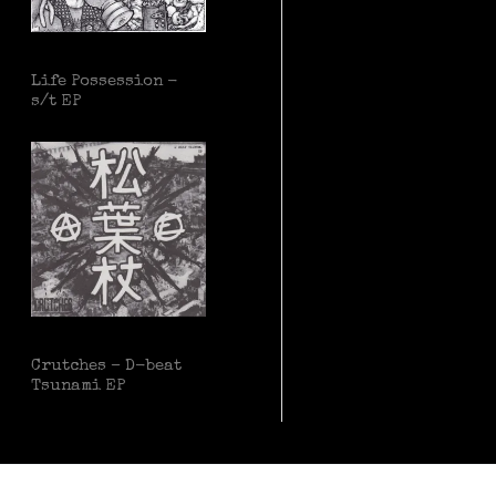
Life Possession -
s/t EP
Crutches – D-beat
Tsunami EP