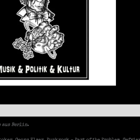
 aus Berlin.
toker, Georg Elser, Punkrock – Part of the Problem, Gefri