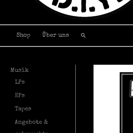
Suchen
Shop
Über uns
Musik
LPs
EPs
Tapes
Angebote &