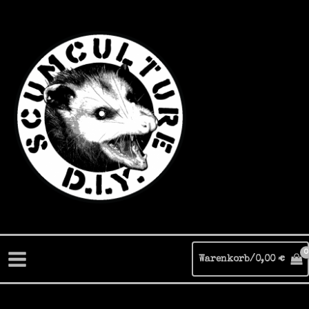
Zum
Inhalt
springen
Warenkorb/
0,00
€