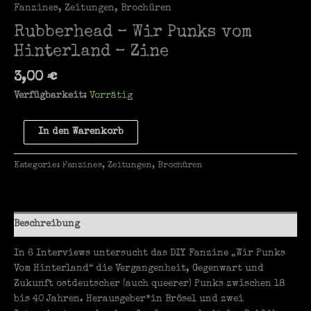
Fanzines, Zeitungen, Brochüren
Rubberhead – Wir Punks vom
Hinterland – Zine
3,00
€
Verfügbarkeit:
Vorrätig
Rubberhead
In den Warenkorb
-
Wir
Kategorie:
Fanzines, Zeitungen, Brochüren
Punks
vom
Hinterland
-
Beschreibung
Zine
Menge
In 6 Interviews untersucht das DIY Fanzine „Wir Punks
Vom Hinterland“ die Vergangenheit, Gegenwart und
Zukunft ostdeutscher (auch queerer) Punks zwischen 18
bis 40 Jahren. Herausgeber*in Brösel und zwei