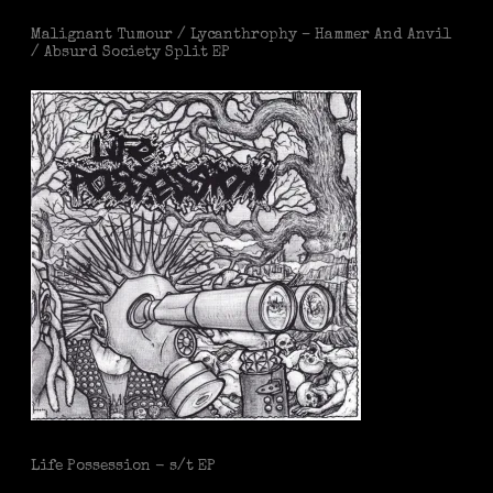
Malignant Tumour / Lycanthrophy – Hammer And Anvil
/ Absurd Society Split EP
Life Possession - s/t EP