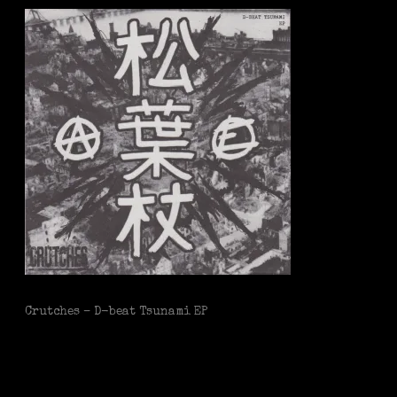
Crutches – D-beat Tsunami EP