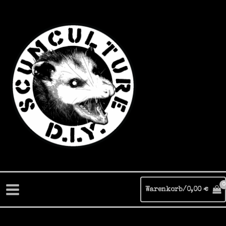
Zum
Inhalt
springen
Warenkorb/
0,00
€