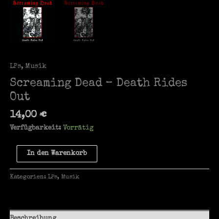
LPs
,
Musik
Screaming Dead – Death Rides
Out
14,00
€
Verfügbarkeit:
Vorrätig
Screaming
In den Warenkorb
Dead
-
Kategorien:
LPs
,
Musik
Death
Rides
Out
Menge
Beschreibung