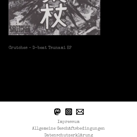
Crutches – D-beat Tsunami EP
Impressum
Allgemeine Geschäftsbedingungen
Datenschutzerklärung