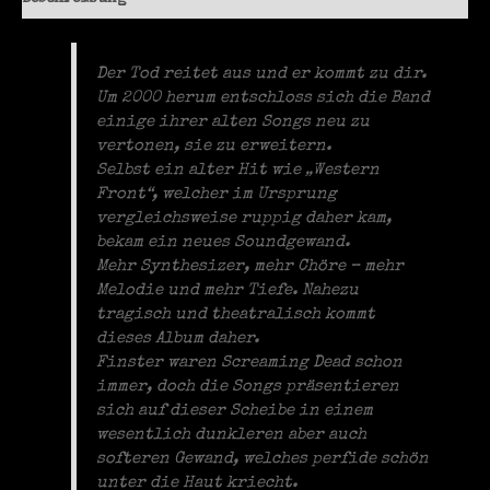
Der Tod reitet aus und er kommt zu dir.
Um 2000 herum entschloss sich die Band
einige ihrer alten Songs neu zu
vertonen, sie zu erweitern.
Selbst ein alter Hit wie „Western
Front“, welcher im Ursprung
vergleichsweise ruppig daher kam,
bekam ein neues Soundgewand.
Mehr Synthesizer, mehr Chöre – mehr
Melodie und mehr Tiefe. Nahezu
tragisch und theatralisch kommt
dieses Album daher.
Finster waren Screaming Dead schon
immer, doch die Songs präsentieren
sich auf dieser Scheibe in einem
wesentlich dunkleren aber auch
softeren Gewand, welches perfide schön
unter die Haut kriecht.