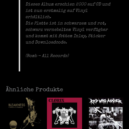
Dieses Album erschien 2000 auf CD und
ist nun erstmalig auf Vinyl
erhältlich.
Die Platte ist in schwarzem und rot,
schwarz vernebeltem Vinyl verfügbar
und kommt mit fettem Inlay, Sticker
und Downloadcode.
(Bomb – All Records)
Ähnliche Produkte