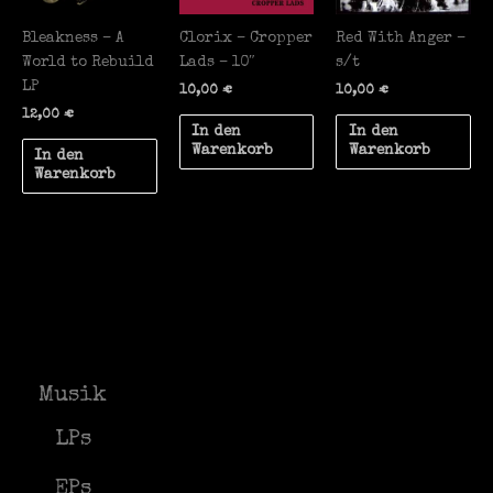
Bleakness – A
Clorix – Cropper
Red With Anger –
World to Rebuild
Lads – 10″
s/t
LP
10,00
€
10,00
€
12,00
€
In den
In den
Warenkorb
Warenkorb
In den
Warenkorb
Musik
LPs
EPs