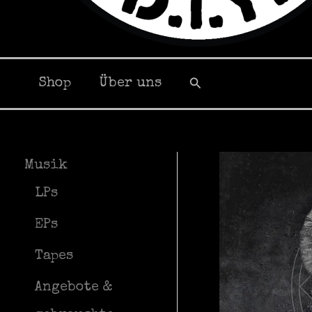
Suchen
Shop
Über uns
Musik
LPs
EPs
Tapes
Angebote &