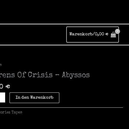
Warenkorb/
0,00
€
s
rens Of Crisis – Abyssos
00
€
ns
In den Warenkorb
is
gorie:
Tapes
sos