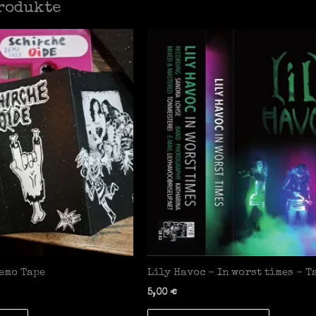
rodukte
Demo Tape
Lily Havoc – In worst times – T
5,00
€