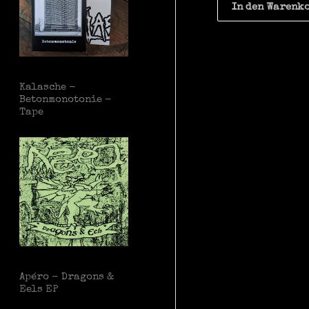
In den Warenk
Kalasche -
Betonmonotonie -
Tape
Apéro - Dragons &
Eels EP