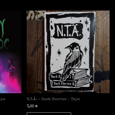
ape
N.T.Ä. – Dark Stories – Tape
7,00
€