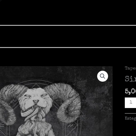
Tape
Si
5,
Sire
Of
Cris
Kate
-
Abys