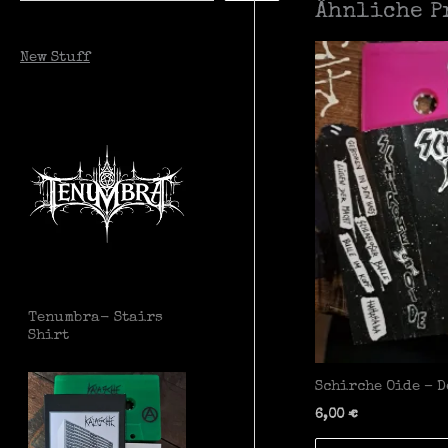
Ähnliche P
c
New Stuff
h
e
n
Tenumbra- Stairs
Shirt
Schirche Oide – 
6,00
€