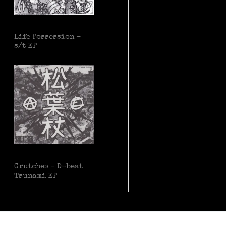
Life Possession -
s/t EP
Crutches – D-beat
Tsunami EP