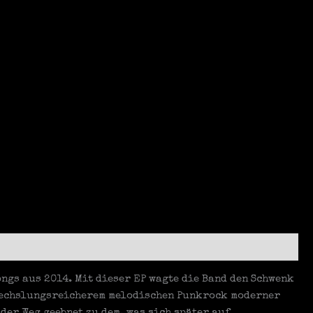
gs aus 2014. Mit dieser EP wagte die Band den Schwenk
bwechslungsreicherem melodischen Punkrock moderner
der Weg geebnet zu dem, was sich später auf