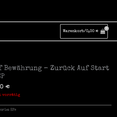
Warenkorb/
0,00
€
f Bewährung – Zurück Auf Start
EP
00
€
t vorrätig
gorie:
EPs