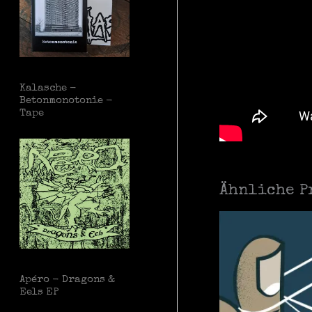
Kalasche -
Betonmonotonie -
Tape
Ähnliche P
Apéro - Dragons &
Eels EP