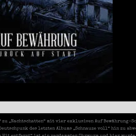
 zu „Nachtschatten“ mit vier exklusiven Auf Bewährung-Son
Deutschpunk des letzten Albums „Schnauze voll“ hin zu a
 Hit entfernt“ ist ein verdammter Ohrwurm und hier wurde 