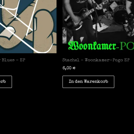
 Blues – EP
Stachel – Woonkamer-Pogo EP
6,00
€
orb
In den Warenkorb