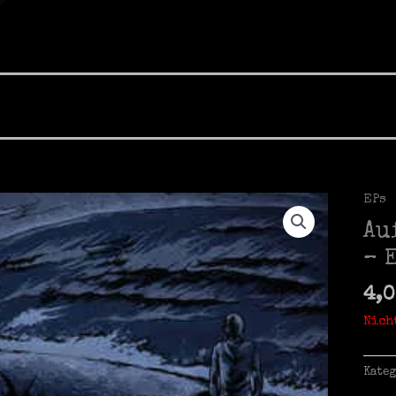
EPs
Au
– 
4,
Nich
Kate