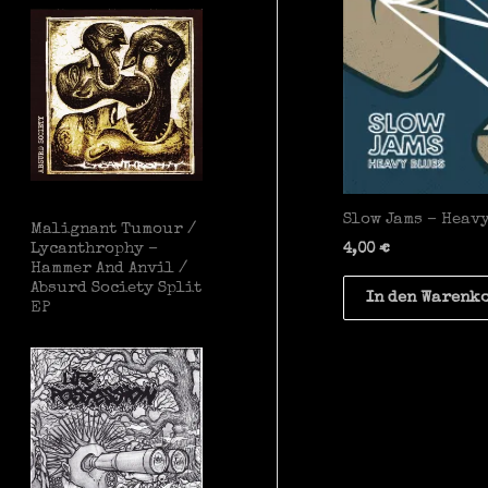
Slow Jams – Heavy
Malignant Tumour /
Lycanthrophy –
4,00
€
Hammer And Anvil /
Absurd Society Split
In den Warenk
EP