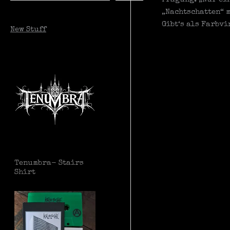
„Nachtschatten“ 
c
Gibt‘s als Farbv
New Stuff
h
e
n
Tenumbra- Stairs
Shirt