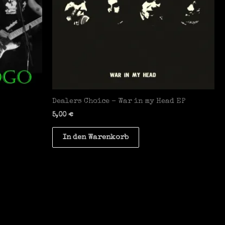
Dealers Choice – War in my Head EP
5,00
€
In den Warenkorb