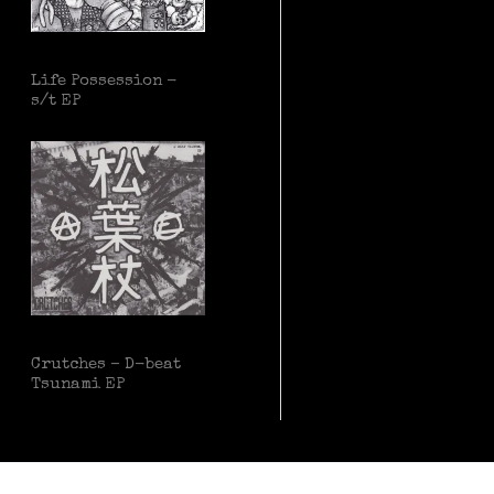
Life Possession -
s/t EP
Crutches – D-beat
Tsunami EP