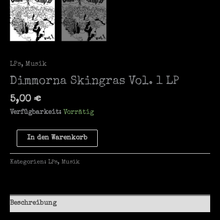
LPs
,
Musik
Dimmorna Skingras Vol. 1 LP
5,00
€
Verfügbarkeit:
Vorrätig
Dimmorna
In den Warenkorb
Skingras
Vol.
Kategorien:
LPs
,
Musik
1
LP
Menge
Beschreibung