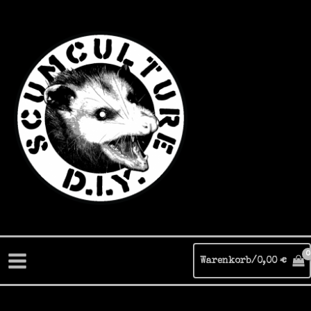
Zum
Inhalt
springen
Warenkorb/
0,00
€