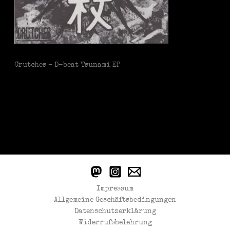
Crutches – D-beat Tsunami EP
Impressum
Allgemeine Geschäftsbedingungen
Datenschutzerklärung
Widerrufsbelehrung