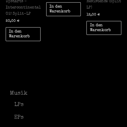
Upstarts –
Resistence (Split
In den
Intercontinental
LP)
Warenkorb
Oi! Split-LP
12,00
€
20,00
€
In den
Warenkorb
In den
Warenkorb
Musik
LPs
EPs