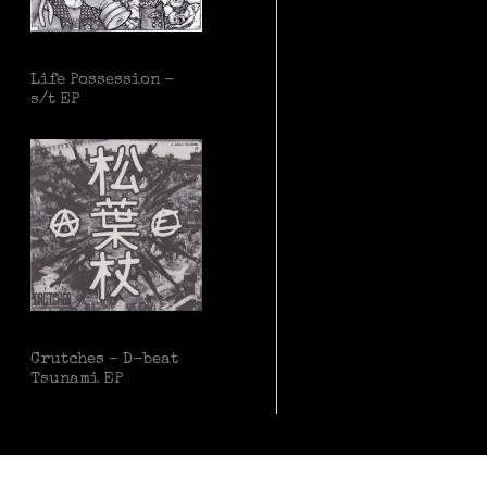
Life Possession -
s/t EP
Crutches – D-beat
Tsunami EP