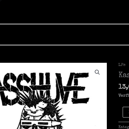
LPs
Ka
13
Verf
Kass
-
Dumm
Kate