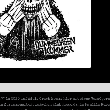
komm
LP
Meng
 7″ in 2020 auf Adult Crash kommt hier mit etwas Verzöger
n Zusammenarbeit zwischen Kink Records, La Familia Relea