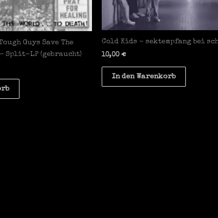
Cold Kids – sektempfang bei sc
 Tough Guys Save The
– Split-LP (gebraucht)
10,00
€
In den Warenkorb
orb