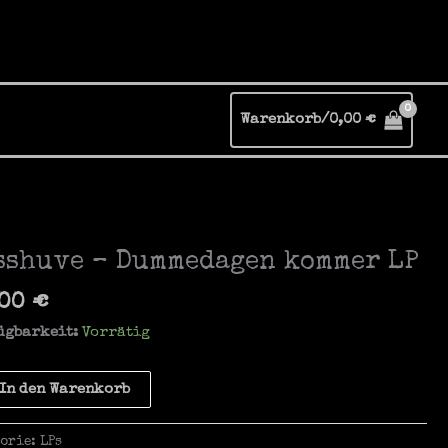
Warenkorb/
0,00
€
sshuve – Dummedagen kommer LP
,00
€
ügbarkeit:
Vorrätig
huve
In den Warenkorb
edagen
gorie:
LPs