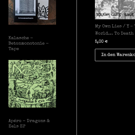
My Own Lies / Y –
World… To Death 
Kalasche -
5,00
€
Betonmonotonie -
Tape
In den Warenk
Apéro - Dragons &
Eels EP