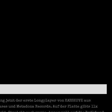
er
e
ung jetzt der erste Longplayer von KASSHUVE aus
ses und Metadona Records. Auf der Platte gibts 11x