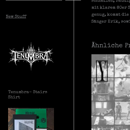
schnellen, räudi
mit klarem 80er S
c
genug, kommt die
New Stuff
h
Sänger Erik, sow
e
n
Ähnliche P
Tenumbra- Stairs
Shirt