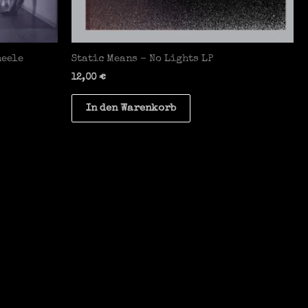
heele
Static Means – No Lights LP
12,00
€
In den Warenkorb