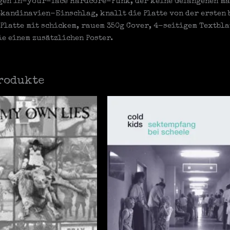
gen in-your-face Hardcore-Punk, der keine Gefangenen mac
kandinavien-Einschlag, knallt die Platte von der ersten b
 Platte mit schickem, rauem 350g Cover, 4-seitigem Textbl
ie einem zusätzlichen Poster.
rodukte