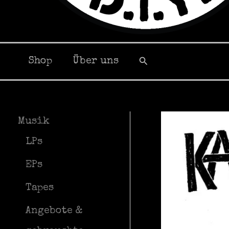
Suchen
Shop
Über uns
Musik
LPs
EPs
Tapes
Angebote &