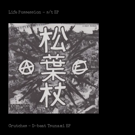
Life Possession - s/t EP
Crutches – D-beat Tsunami EP