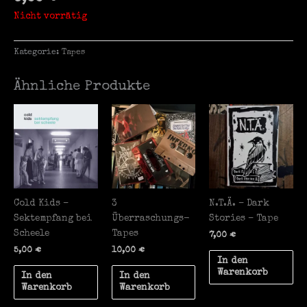
Nicht vorrätig
Kategorie:
Tapes
Ähnliche Produkte
Cold Kids –
3
N.T.Ä. – Dark
Sektempfang bei
Überraschungs-
Stories – Tape
Scheele
Tapes
7,00
€
5,00
€
10,00
€
In den
Warenkorb
In den
In den
Warenkorb
Warenkorb