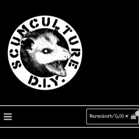
Zum
Inhalt
springen
Warenkorb/
0,00
€