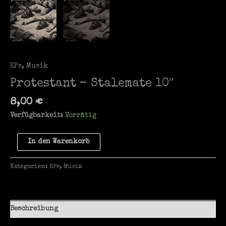
EPs
,
Musik
Protestant – Stalemate 10″
8,00
€
Verfügbarkeit:
Vorrätig
Protestant
In den Warenkorb
-
Stalemate
Kategorien:
EPs
,
Musik
10"
Menge
Beschreibung