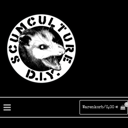
Zum
Inhalt
springen
Warenkorb/
0,00
€