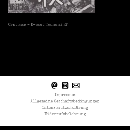
Crutches – D-beat Tsunami EP
Impressum
Allgemeine Geschäftsbedingungen
Datenschutzerklärung
Widerrufsbelehrung