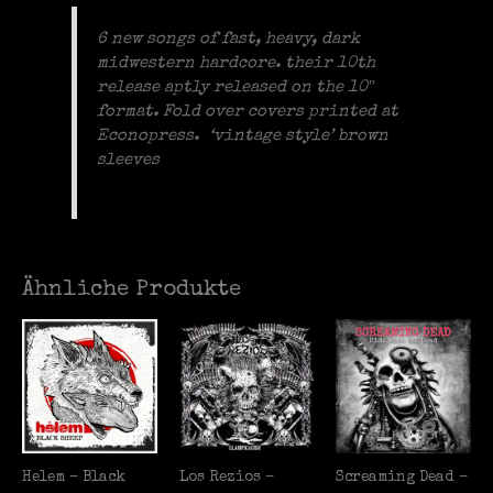
6 new songs of fast, heavy, dark
midwestern hardcore. their 10th
release aptly released on the 10″
format. Fold over covers printed at
Econopress. ‘vintage style’ brown
sleeves
Ähnliche Produkte
Helem – Black
Los Rezios –
Screaming Dead –